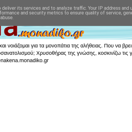
deliver its services and to analyze traffic. Your IP address and
formance and security metrics to ensure quality of service, ge
 abuse.
ι νοιάζομαι για τα μονοπάτια της αλήθειας. Που να βρει
νατολισμού; Χρυσοθήρας της γνώσης, κοσκινίζω τις γν
 enakena.monadiko.gr