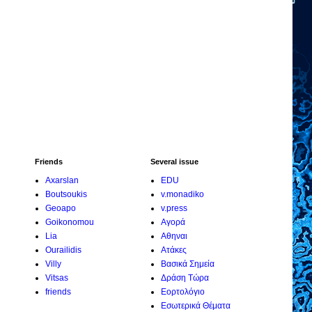
Friends
Several issue
Axarslan
EDU
Boutsoukis
v.monadiko
Geoapo
v.press
Goikonomou
Αγορά
Lia
Αθηναι
Ourailidis
Ατάκες
Villy
Βασικά Σημεία
Vitsas
Δράση Τώρα
friends
Εορτολόγιο
Εσωτερικά Θέματα