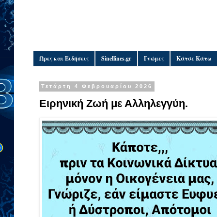
Ώρες και Ειδήσεις
Sinellines.gr
Γνώμες
Κάτσε Κάτω
Τετάρτη 4 Φεβρουαρίου 2026
Ειρηνική Ζωή με Αλληλεγγύη.