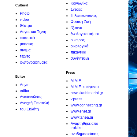
Κοινωνίκα
Cultural
Σχέσεις
Photo
Τηλεπικοινωνίες
video
Φυσική Ζωή
Θέατρο
έξυπνα
Λογος και Τεχνη
ζωολογικοί κήποι
εικαστικά
ο καιρος
μουσικη
οικολογικά
σινεμα
πικάντικα
τεχνες
συνέντευξη
φωτογραφηματα
Press
Editor
M.M.E.
Artym
M.M.E. επείγοντα
editor
news.kathimerini.gr
Ανακοινώσεις
v.press
Ανοιχτή Επιστολή
www.connecting.gr
του Εκδότη
www.enet.gr
www.tanea.gr
Αναρτήθηκε από
troktiko
αναδημοσιεύσεις