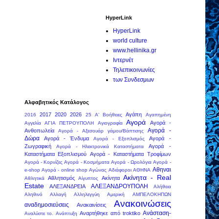
HyperLink
HyperLink
world culture
www.hellinika.gr
Ιντερνέτ
Τηλεπικοινωνίες
των Συνδεσμων
Αλφαβητικός Κατάλογος
2017
2020
2026
Αγάπη
2016
25
Α' Βοήθειες
Αγαπημένη
Αγορά
Αγορά -
Αγγελία
ΑΓΙΑ ΠΕΤΡΟΥΠΟΛΗ
Αγιογραφία
Αγορά -
Ανθοπωλεία
Αγορά - Αξεσουάρ γάμου/Βάπτισης
Δώρα
Αγορά - Ένδυμα
Αγορά -
Αγορά - Εξοπλισμός
Ζωγραφική
Αγορά -
Αγορά - Ηλεκτρονικά Καταστήματα
Καταστήματα Εξοπλισμού
Αγορά - Καταστήματα Τροφίμων
Αγορά - Κορνίζες
Αγορά - Κοσμήματα
Αγορά - Ωρολόγια
Αγορά -
Αθηναι
e-shop
Αγορά - online shop
Αγώνας
Αδιάφοροι
ΑΘΗΝΑ
Ακίνητα - Real
Αθλητισμός
Ακίνητα
Αθλητικά
Αίγυπτος
Estate
ΑΛΕΞΑΝΔΡΟΥΠΟΛΗ
ΑΛΕΞΑΝΔΡΕΙΑ
Αλήθεια
Αληθινό
Αλλαγή
Αλληλεγγύη
Αμερική
ΑΜΠΕΛΟΚΗΠΩΝ
Ανακοινώσεις
αναδημοσιεύσεις
Ανακαινίσεις
Ανάσταση-
Αναρτήθηκε από troktiko
Αναλύστε το.
Ανάπτυξη