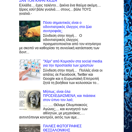
ΣΑΝ ΤΟΝ ΚΑΡΑΓΚΙΟΖΗ
Ελλάδα.... έχεις ταλέντο... ξεκίνα ένα θαύμα ακόμη....
ξέρεις εσύ! βάλε γυαλιά..... στους... βάλε ΤΟΥΣ
γυαλιά.-
Πόσο σημαντικός είναι ο
οδοντιατρικός έλεγχος στα ζώα
συντροφιάς;
Σύνδεση στην πηγή... Ο
οδοντιατρικός έλεγχος
πραγματοποιείται από τον κτηνίατρο
με σκοπό να καθορίσει τη συνολική κατάσταση των
δοντ...
"Χέρι" από Κομισιόν στα social media
για την προστασία των χρηστών
Σύνδεση στην πηγή... Πολλές είναι οι
απάτες σε Facebook, Twitter και
Google και η Ευρωπαϊκή Επιτροπή
ζητά τη βοήθεια των κολοσσών το...
Μήπως; είναι όλα
ΠΡΟΣΧΕΔΙΑΣΜΕΝΑ; και πιάσανε
στον ύπνο τον λαό;
..... ..... Θέλαμε Ολυμπιακούς
Αγώνες;.... και κυνηγητό των
αθλητών, με μηχανάκια;.....
αντιντόπινγκ κοντρόλ, εκτός των αμε...
ΠΑΛΙΕΣ ΦΩΤΟΓΡΑΦΙΕΣ
ΘΕΣΣΑΛΟΝΙΚΗΣ