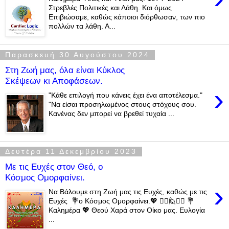
Στρεβλές Πολιτικές και Λάθη. Και όμως
Επιβιώσαμε, καθώς κάποιοι διόρθωσαν, των πιο
πολλών τα λάθη. Α...
Παρασκευή 30 Αυγούστου 2024
Στη Ζωή μας, όλα είναι Κύκλος
Σκέψεων κι Αποφάσεων.
›
"Κάθε επιλογή που κάνεις έχει ένα αποτέλεσμα."
"Να είσαι προσηλωμένος στους στόχους σου.
Κανένας δεν μπορεί να βρεθεί τυχαία ...
Δευτέρα 11 Δεκεμβρίου 2023
Με τις Ευχές στον Θεό, ο
Κόσμος Ομορφαίνει.
›
Να Βάλουμε στη Ζωή μας τις Ευχές, καθώς με τις
Ευχές 💐ο Κόσμος Ομορφαίνει.💖 🙋‍♂️🙋🙋‍♀️ 💐
Καλημέρα 💖 Θεού Χαρά στον Οίκο μας. Ευλογία
...