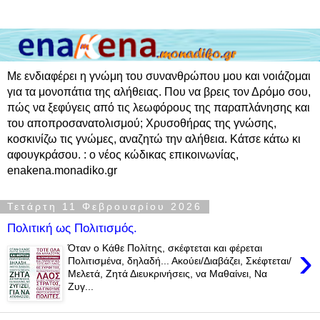
Με ενδιαφέρει η γνώμη του συνανθρώπου μου και νοιάζομαι
για τα μονοπάτια της αλήθειας. Που να βρεις τον Δρόμο σου,
πώς να ξεφύγεις από τις λεωφόρους της παραπλάνησης και
του αποπροσανατολισμού; Χρυσοθήρας της γνώσης,
κοσκινίζω τις γνώμες, αναζητώ την αλήθεια. Κάτσε κάτω κι
αφουγκράσου. : ο νέος κώδικας επικοινωνίας,
enakena.monadiko.gr
Τετάρτη 11 Φεβρουαρίου 2026
Πολιτική ως Πολιτισμός.
›
Όταν ο Κάθε Πολίτης, σκέφτεται και φέρεται
Πολιτισμένα, δηλαδή... Ακούει/Διαβάζει, Σκέφτεται/
Μελετά, Ζητά Διευκρινήσεις, να Μαθαίνει, Να
Ζυγ...