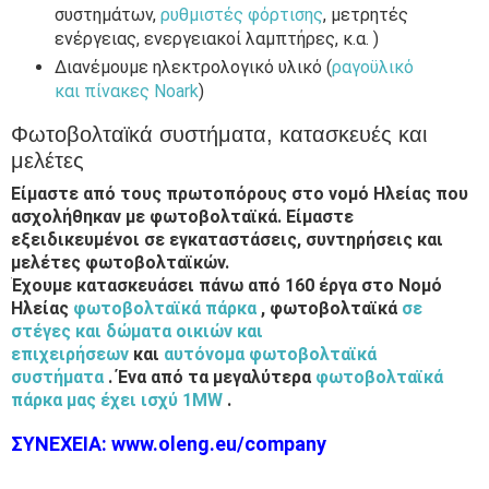
συστημάτων,
ρυθμιστές φόρτισης
, μετρητές
ενέργειας, ενεργειακοί λαμπτήρες, κ.α. )
Διανέμουμε ηλεκτρολογικό υλικό (
ραγοϋλικό
και πίνακες Noark
)
Φωτοβολταϊκά συστήματα, κατασκευές και
μελέτες
Είμαστε από τους πρωτοπόρους στο νομό Ηλείας που
ασχολήθηκαν με φωτοβολταϊκά. Είμαστε
εξειδικευμένοι σε εγκαταστάσεις, συντηρήσεις και
μελέτες φωτοβολταϊκών.
Έχουμε κατασκευάσει πάνω από 160 έργα στο Νομό
Ηλείας
φωτοβολταϊκά πάρκα
, φωτοβολταϊκά
σε
στέγες και δώματα οικιών και
επιχειρήσεων
και
αυτόνομα φωτοβολταϊκά
συστήματα
. Ένα από τα μεγαλύτερα
φωτοβολταϊκά
πάρκα μας έχει ισχύ 1MW
.
ΣΥΝΕΧΕΙΑ: www.oleng.eu/company