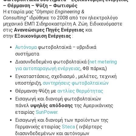
– Θέρμανση – Ψύξη – Φωτισμός
Η εταιρία μας “
Olympic Engineering &
Consulting”
ιδρύθηκε το 2008 από τον ηλεκτρολόγο
μηχανικό ΕΜΠ Σιδηροκαστρίτη Α. Ζώη. Ειδικευόμαστε
στις
Ανανεώσιμες Πηγές Ενέργειας
και
στην
ΕΞοικονόμιση Ενέργειας
:
Αυτόνομα
φωτοβολταϊκά – υβριδικά
συστήματα
Διασυνδεδεμένα φωτοβολταϊκά (
net metering
για αυτοπαραγωγή ενέργειας
, ΦΒ πάρκα,)
Εγκαταστάσεις, σχεδιασμό , μελέτες, τεχνική
υποστήριξη,
συντηρήσεις φωτοβολταϊκών
Θέρμανση-Ψύξη με
αντλίες θερμότητας
Εισαγωγή και διανομή φωτοβολταϊκών
πάνελ
υψηλής απόδοσης
της Αμερικάνικης
εταιρίας
SunPower.
Εισαγωγή και διανομή των προϊόντων της
Γερμανικής εταιρίας
Steca
( ινβέρτερς
διασυνδεδεμένων και αυτόνομων