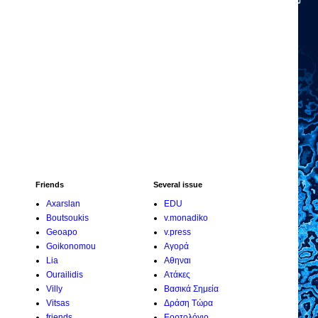
Friends
Several issue
Axarslan
EDU
Boutsoukis
v.monadiko
Geoapo
v.press
Goikonomou
Αγορά
Lia
Αθηναι
Ourailidis
Ατάκες
Villy
Βασικά Σημεία
Vitsas
Δράση Τώρα
friends
Εορτολόγιο