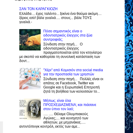
ΣΑΝ ΤΟΝ ΚΑΡΑΓΚΙΟΖΗ
Ελλάδα.... έχεις ταλέντο... ξεκίνα ένα θαύμα ακόμη....
ξέρεις εσύ! βάλε γυαλιά..... στους... βάλε ΤΟΥΣ
γυαλιά.-
Πόσο σημαντικός είναι ο
οδοντιατρικός έλεγχος στα ζώα
συντροφιάς;
Σύνδεση στην πηγή... Ο
οδοντιατρικός έλεγχος
πραγματοποιείται από τον κτηνίατρο
με σκοπό να καθορίσει τη συνολική κατάσταση των
δοντ...
"Χέρι" από Κομισιόν στα social media
για την προστασία των χρηστών
Σύνδεση στην πηγή... Πολλές είναι οι
απάτες σε Facebook, Twitter και
Google και η Ευρωπαϊκή Επιτροπή
ζητά τη βοήθεια των κολοσσών το...
Μήπως; είναι όλα
ΠΡΟΣΧΕΔΙΑΣΜΕΝΑ; και πιάσανε
στον ύπνο τον λαό;
..... ..... Θέλαμε Ολυμπιακούς
Αγώνες;.... και κυνηγητό των
αθλητών, με μηχανάκια;.....
αντιντόπινγκ κοντρόλ, εκτός των αμε...