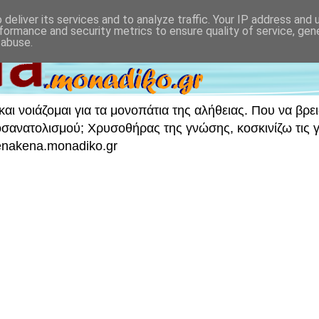
deliver its services and to analyze traffic. Your IP address and
formance and security metrics to ensure quality of service, ge
 abuse.
ι νοιάζομαι για τα μονοπάτια της αλήθειας. Που να βρει
νατολισμού; Χρυσοθήρας της γνώσης, κοσκινίζω τις γν
 enakena.monadiko.gr