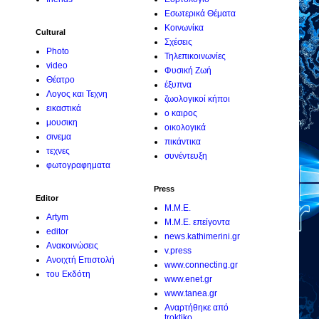
Εσωτερικά Θέματα
Κοινωνίκα
Cultural
Σχέσεις
Photo
Τηλεπικοινωνίες
video
Φυσική Ζωή
Θέατρο
έξυπνα
Λογος και Τεχνη
ζωολογικοί κήποι
εικαστικά
ο καιρος
μουσικη
οικολογικά
σινεμα
πικάντικα
τεχνες
συνέντευξη
φωτογραφηματα
Press
Editor
M.M.E.
Artym
M.M.E. επείγοντα
editor
news.kathimerini.gr
Ανακοινώσεις
v.press
Ανοιχτή Επιστολή
www.connecting.gr
του Εκδότη
www.enet.gr
www.tanea.gr
Αναρτήθηκε από
troktiko