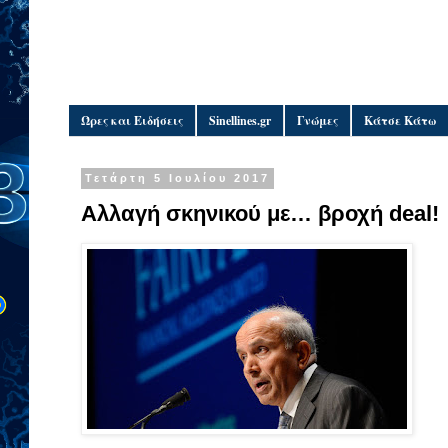
Ώρες και Ειδήσεις
Sinellines.gr
Γνώμες
Κάτσε Κάτω
Τετάρτη 5 Ιουλίου 2017
Αλλαγή σκηνικού με… βροχή deal!