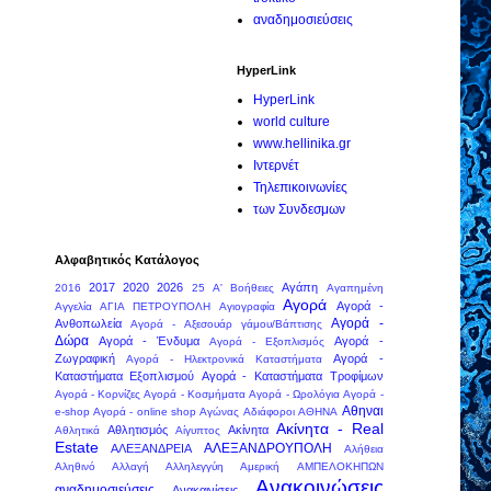
αναδημοσιεύσεις
HyperLink
HyperLink
world culture
www.hellinika.gr
Ιντερνέτ
Τηλεπικοινωνίες
των Συνδεσμων
Αλφαβητικός Κατάλογος
2017
2020
2026
Αγάπη
2016
25
Α' Βοήθειες
Αγαπημένη
Αγορά
Αγορά -
Αγγελία
ΑΓΙΑ ΠΕΤΡΟΥΠΟΛΗ
Αγιογραφία
Αγορά -
Ανθοπωλεία
Αγορά - Αξεσουάρ γάμου/Βάπτισης
Δώρα
Αγορά - Ένδυμα
Αγορά -
Αγορά - Εξοπλισμός
Ζωγραφική
Αγορά -
Αγορά - Ηλεκτρονικά Καταστήματα
Καταστήματα Εξοπλισμού
Αγορά - Καταστήματα Τροφίμων
Αγορά - Κορνίζες
Αγορά - Κοσμήματα
Αγορά - Ωρολόγια
Αγορά -
Αθηναι
e-shop
Αγορά - online shop
Αγώνας
Αδιάφοροι
ΑΘΗΝΑ
Ακίνητα - Real
Αθλητισμός
Ακίνητα
Αθλητικά
Αίγυπτος
Estate
ΑΛΕΞΑΝΔΡΟΥΠΟΛΗ
ΑΛΕΞΑΝΔΡΕΙΑ
Αλήθεια
Αληθινό
Αλλαγή
Αλληλεγγύη
Αμερική
ΑΜΠΕΛΟΚΗΠΩΝ
Ανακοινώσεις
αναδημοσιεύσεις
Ανακαινίσεις