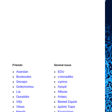
Friends
Several issue
Axarslan
EDU
Boutsoukis
v.monadiko
Geoapo
v.press
Goikonomou
Αγορά
Lia
Αθηναι
Ourailidis
Ατάκες
Villy
Βασικά Σημεία
Vitsas
Δράση Τώρα
friends
Εορτολόγιο