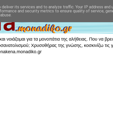
deliver its services and to analyze traffic. Your IP address and
formance and security metrics to ensure quality of service, ge
 abuse.
ι νοιάζομαι για τα μονοπάτια της αλήθειας. Που να βρει
νατολισμού; Χρυσοθήρας της γνώσης, κοσκινίζω τις γν
 enakena.monadiko.gr