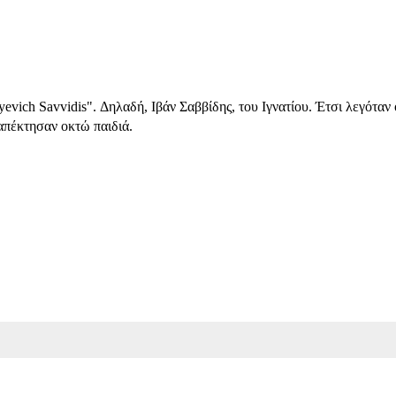
evich Savvidis". Δηλαδή, Ιβάν Σαββίδης, του Ιγνατίου. Έτσι λεγόταν 
απέκτησαν οκτώ παιδιά.