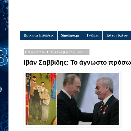
Ώρες και Ειδήσεις
Sinellines.gr
Γνώμες
Κάτσε Κάτω
Σάββατο 1 Οκτωβρίου 2016
Ιβάν Σαββίδης: Το άγνωστο πρόσω