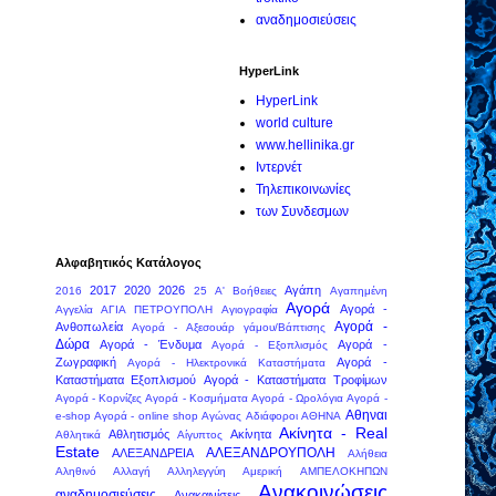
αναδημοσιεύσεις
HyperLink
HyperLink
world culture
www.hellinika.gr
Ιντερνέτ
Τηλεπικοινωνίες
των Συνδεσμων
Αλφαβητικός Κατάλογος
2017
2020
2026
Αγάπη
2016
25
Α' Βοήθειες
Αγαπημένη
Αγορά
Αγορά -
Αγγελία
ΑΓΙΑ ΠΕΤΡΟΥΠΟΛΗ
Αγιογραφία
Αγορά -
Ανθοπωλεία
Αγορά - Αξεσουάρ γάμου/Βάπτισης
Δώρα
Αγορά - Ένδυμα
Αγορά -
Αγορά - Εξοπλισμός
Ζωγραφική
Αγορά -
Αγορά - Ηλεκτρονικά Καταστήματα
Καταστήματα Εξοπλισμού
Αγορά - Καταστήματα Τροφίμων
Αγορά - Κορνίζες
Αγορά - Κοσμήματα
Αγορά - Ωρολόγια
Αγορά -
Αθηναι
e-shop
Αγορά - online shop
Αγώνας
Αδιάφοροι
ΑΘΗΝΑ
Ακίνητα - Real
Αθλητισμός
Ακίνητα
Αθλητικά
Αίγυπτος
Estate
ΑΛΕΞΑΝΔΡΟΥΠΟΛΗ
ΑΛΕΞΑΝΔΡΕΙΑ
Αλήθεια
Αληθινό
Αλλαγή
Αλληλεγγύη
Αμερική
ΑΜΠΕΛΟΚΗΠΩΝ
Ανακοινώσεις
αναδημοσιεύσεις
Ανακαινίσεις