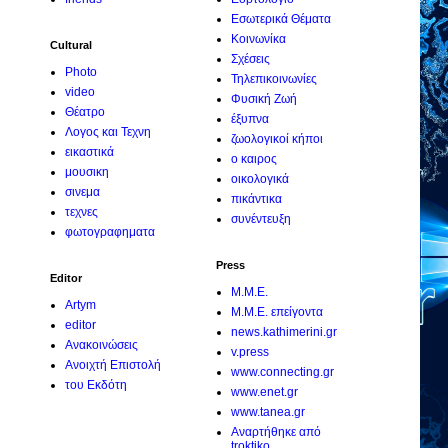
Εσωτερικά Θέματα
Κοινωνίκα
Cultural
Σχέσεις
Photo
Τηλεπικοινωνίες
video
Φυσική Ζωή
Θέατρο
έξυπνα
Λογος και Τεχνη
ζωολογικοί κήποι
εικαστικά
ο καιρος
μουσικη
οικολογικά
σινεμα
πικάντικα
τεχνες
συνέντευξη
φωτογραφηματα
Press
Editor
M.M.E.
Artym
M.M.E. επείγοντα
editor
news.kathimerini.gr
Ανακοινώσεις
v.press
Ανοιχτή Επιστολή
www.connecting.gr
του Εκδότη
www.enet.gr
www.tanea.gr
Αναρτήθηκε από
troktiko