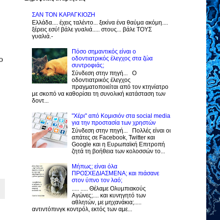
ΣΑΝ ΤΟΝ ΚΑΡΑΓΚΙΟΖΗ
Ελλάδα.... έχεις ταλέντο... ξεκίνα ένα θαύμα ακόμη....
ξέρεις εσύ! βάλε γυαλιά..... στους... βάλε ΤΟΥΣ
γυαλιά.-
Πόσο σημαντικός είναι ο
οδοντιατρικός έλεγχος στα ζώα
ο
συντροφιάς;
Σύνδεση στην πηγή... Ο
οδοντιατρικός έλεγχος
πραγματοποιείται από τον κτηνίατρο
με σκοπό να καθορίσει τη συνολική κατάσταση των
δοντ...
"Χέρι" από Κομισιόν στα social media
για την προστασία των χρηστών
Σύνδεση στην πηγή... Πολλές είναι οι
απάτες σε Facebook, Twitter και
Google και η Ευρωπαϊκή Επιτροπή
ζητά τη βοήθεια των κολοσσών το...
Μήπως; είναι όλα
ΠΡΟΣΧΕΔΙΑΣΜΕΝΑ; και πιάσανε
στον ύπνο τον λαό;
..... ..... Θέλαμε Ολυμπιακούς
Αγώνες;.... και κυνηγητό των
αθλητών, με μηχανάκια;.....
αντιντόπινγκ κοντρόλ, εκτός των αμε...