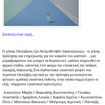
Σύνδεση στην πηγή...
Ο μήνας Οκτώβριος έχει θεσμοθετηθεί παγκοσμίωςως «ο μήνας
πρόληψης και ενημέρωσης για τον καρκίνο του μαστού» , μια
μορφήκαρκίνου που μπορεί να θεραπευτεί, εφόσον ανιχνευθεί σε
αρχικό στάδιο, κάνοντας έτσι ακόμα πιο επιτακτική την ανάγκη
έγκαιρης διάγνωσης.Ένα διαδικτυακό εικαστικό project του
περσινού Οκτώβρη σχετικά με την πρόληψη μετουσιώνεται
φέτοςσε ομαδική εικαστική έκθεση, στην οποία συμμετέχουν οι
εξής σύγχρονοι εικαστικοί καλλιτέχνες:
Αποστόλου Μάγδα // Βαφειάδης Κωνσταντίνος // Γκινάκη
Αναστασία // Δραγάτση Λουκία // Καράλη Αγγέλα // Κωνσταντίνου
Πένυ // Μπλούκου Βασιλική // Μπόμπορη Αγγελική // Πανταζής