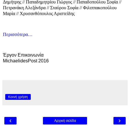
Δημήτρης // Παπαδημητρίου Γιώργος // Παπαδοπούλου Σοφία //
Πετρανάκη Αλεξάνδρα // Σταύρου Σοφία // Φιλιππακοπούλου
Μαρία // Χρυσανθόπουλος Αριστείδης
Περισσότερα…
Έργον Επικοινωνία
MichaelidesPost 2016
Κοινή χρήση
‹
›
Αρχική σελίδα