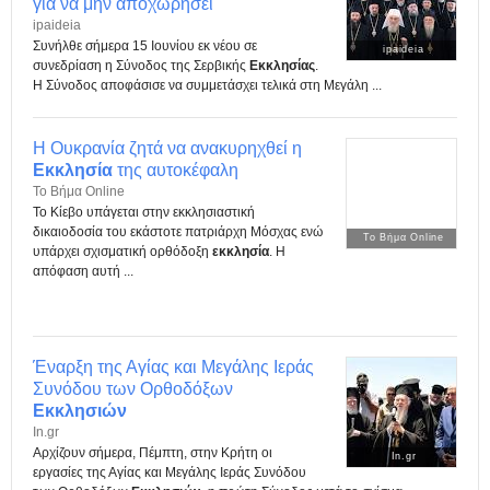
για να μην αποχωρήσει
ipaideia
Συνήλθε σήμερα 15 Ιουνίου εκ νέου σε
ipaideia
συνεδρίαση η Σύνοδος της Σερβικής
Εκκλησίας
.
Η Σύνοδος αποφάσισε να συμμετάσχει τελικά στη Μεγάλη ...
Η Ουκρανία ζητά να ανακυρηχθεί η
Εκκλησία
της αυτοκέφαλη
Το Βήμα Online
Το Κίεβο υπάγεται στην εκκλησιαστική
δικαιοδοσία του εκάστοτε πατριάρχη Μόσχας ενώ
Το Βήμα Online
υπάρχει σχισματική ορθόδοξη
εκκλησία
. Η
απόφαση αυτή ...
Έναρξη της Αγίας και Μεγάλης Ιεράς
Συνόδου των Ορθοδόξων
Εκκλησιών
In.gr
Αρχίζουν σήμερα, Πέμπτη, στην Κρήτη οι
In.gr
εργασίες της Αγίας και Μεγάλης Ιεράς Συνόδου