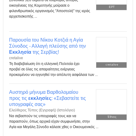
οικογένειες της Κομοτηνής μοίρασε ο
ΕΡΤ
φιλανθρωπικός οργανισμός "Αποστολή" της ιεράς
αρχιεπισκοπής ...
Παρουσία του Νίκου Κοτζιά η Αγία
Σύνοδος - Αλλαγή πλεύσης από την
Εκκλησία
της Σερβίας!
cretalive
Τη διαβεβαίωση ότι η ελληνική Πολιτεία έχει
cretalive
προβεί σε όλες τις απαραίτητες ενέργειες
προκειμένου να εγγυηθεί την απόλυτη ασφάλεια των ...
Αυστηρό μήνυμα Βαρθολομαίου
προς τις
εκκλησίες
: «Σεβαστείτε τις
υπογραφές σας»
Ελεύθερος Τύπος (Εγγραφή) (Ιστολόγιο)
Να σεβαστούν τις υπογραφές τους και να
Έθνος
παραστούν, όπως αρχικά είχαν συμφωνήσει, στην
Αγία και Μεγάλη Σύνοδο κάλεσε χθες ο Οικουμενικός ...