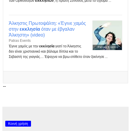
των Ορθοδόξων
Εκκλησιών
, η πρώτη Σύνοδος μετά το σχίσμα ...
Άλκηστις Πρωτοψάλτη: «Έγινε χαμός
στην
εκκλησία
όταν με έβγαλαν
Άλκηστη» (video)
Patras Events
Έγινε χαμός με την
εκκλησία
γιατί το Άλκηστις
Patras Events
δεν είναι χριστιανικό και βάλαμε δίπλα και το
Σεβαστή της γιαγιάς.... Έψαχνα να βρω επίθετο όταν ξεκίνησε ...
--
Κοινή χρήση