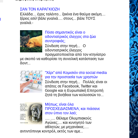
ΣΑΝ ΤΟΝ ΚΑΡΑΓΚΙΟΖΗ
Ελλάδα.... έχεις ταλέντο... ξεκίνα ένα θαύμα ακόμη....
ξέρεις εσύ! βάλε γυαλιά..... στους... βάλε ΤΟΥΣ
η
γυαλιά.-
Πόσο σημαντικός είναι ο
οδοντιατρικός έλεγχος στα ζώα
συντροφιάς;
Σύνδεση στην πηγή... Ο
οδοντιατρικός έλεγχος
πραγματοποιείται από τον κτηνίατρο
με σκοπό να καθορίσει τη συνολική κατάσταση των
δοντ...
"Χέρι" από Κομισιόν στα social media
για την προστασία των χρηστών
Σύνδεση στην πηγή... Πολλές είναι οι
απάτες σε Facebook, Twitter και
Google και η Ευρωπαϊκή Επιτροπή
ζητά τη βοήθεια των κολοσσών το...
Μήπως; είναι όλα
ΠΡΟΣΧΕΔΙΑΣΜΕΝΑ; και πιάσανε
στον ύπνο τον λαό;
..... ..... Θέλαμε Ολυμπιακούς
Αγώνες;.... και κυνηγητό των
αθλητών, με μηχανάκια;.....
αντιντόπινγκ κοντρόλ, εκτός των αμε...