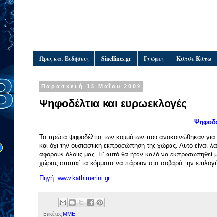
Ώρες και Ειδήσεις
Sinellines.gr
Γνώμες
Κάτσε Κάτω
Παρασκευή 15 Μαΐου 2009
Ψηφοδέλτια και ευρωεκλογές
Ψηφοδέ
Τα πρώτα ψηφοδέλτια των κομμάτων που ανακοινώθηκαν για τ
και όχι την ουσιαστική εκπροσώπηση της χώρας. Αυτό είναι 
αφορούν όλους μας. Γι’ αυτό θα ήταν καλό να εκπροσωπηθεί 
χώρας απαιτεί τα κόμματα να πάρουν στα σοβαρά την επιλογή
Πηγή
:
www.kathimerini.gr
Ετικέτες
ΜΜΕ