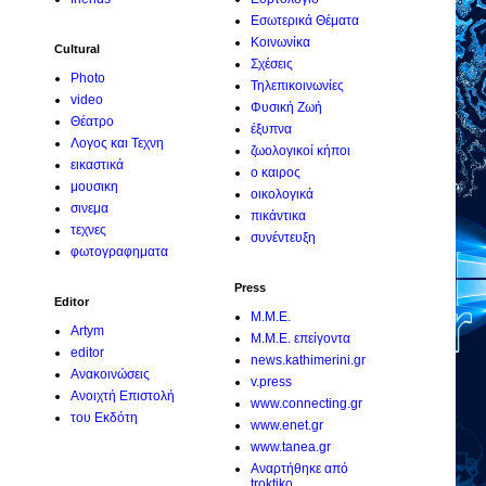
Εσωτερικά Θέματα
Κοινωνίκα
Cultural
Σχέσεις
Photo
Τηλεπικοινωνίες
video
Φυσική Ζωή
Θέατρο
έξυπνα
Λογος και Τεχνη
ζωολογικοί κήποι
εικαστικά
ο καιρος
μουσικη
οικολογικά
σινεμα
πικάντικα
τεχνες
συνέντευξη
φωτογραφηματα
Press
Editor
M.M.E.
Artym
M.M.E. επείγοντα
editor
news.kathimerini.gr
Ανακοινώσεις
v.press
Ανοιχτή Επιστολή
www.connecting.gr
του Εκδότη
www.enet.gr
www.tanea.gr
Αναρτήθηκε από
troktiko