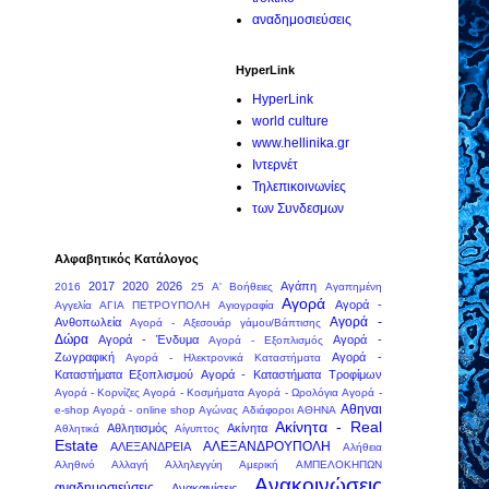
αναδημοσιεύσεις
HyperLink
HyperLink
world culture
www.hellinika.gr
Ιντερνέτ
Τηλεπικοινωνίες
των Συνδεσμων
Αλφαβητικός Κατάλογος
2017
2020
2026
Αγάπη
2016
25
Α' Βοήθειες
Αγαπημένη
Αγορά
Αγορά -
Αγγελία
ΑΓΙΑ ΠΕΤΡΟΥΠΟΛΗ
Αγιογραφία
Αγορά -
Ανθοπωλεία
Αγορά - Αξεσουάρ γάμου/Βάπτισης
Δώρα
Αγορά - Ένδυμα
Αγορά -
Αγορά - Εξοπλισμός
Ζωγραφική
Αγορά -
Αγορά - Ηλεκτρονικά Καταστήματα
Καταστήματα Εξοπλισμού
Αγορά - Καταστήματα Τροφίμων
Αγορά - Κορνίζες
Αγορά - Κοσμήματα
Αγορά - Ωρολόγια
Αγορά -
Αθηναι
e-shop
Αγορά - online shop
Αγώνας
Αδιάφοροι
ΑΘΗΝΑ
Ακίνητα - Real
Αθλητισμός
Ακίνητα
Αθλητικά
Αίγυπτος
Estate
ΑΛΕΞΑΝΔΡΟΥΠΟΛΗ
ΑΛΕΞΑΝΔΡΕΙΑ
Αλήθεια
Αληθινό
Αλλαγή
Αλληλεγγύη
Αμερική
ΑΜΠΕΛΟΚΗΠΩΝ
Ανακοινώσεις
αναδημοσιεύσεις
Ανακαινίσεις