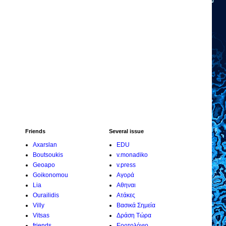
Friends
Several issue
Axarslan
EDU
Boutsoukis
v.monadiko
Geoapo
v.press
Goikonomou
Αγορά
Lia
Αθηναι
Ourailidis
Ατάκες
Villy
Βασικά Σημεία
Vitsas
Δράση Τώρα
friends
Εορτολόγιο