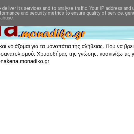
deliver its services and to analyze traffic. Your IP address and
formance and security metrics to ensure quality of service, ge
 abuse.
ι νοιάζομαι για τα μονοπάτια της αλήθειας. Που να βρει
νατολισμού; Χρυσοθήρας της γνώσης, κοσκινίζω τις γν
 enakena.monadiko.gr