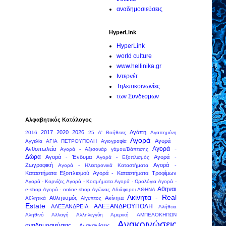
αναδημοσιεύσεις
HyperLink
HyperLink
world culture
www.hellinika.gr
Ιντερνέτ
Τηλεπικοινωνίες
των Συνδεσμων
Αλφαβητικός Κατάλογος
2017
2020
2026
Αγάπη
2016
25
Α' Βοήθειες
Αγαπημένη
Αγορά
Αγορά -
Αγγελία
ΑΓΙΑ ΠΕΤΡΟΥΠΟΛΗ
Αγιογραφία
Αγορά -
Ανθοπωλεία
Αγορά - Αξεσουάρ γάμου/Βάπτισης
Δώρα
Αγορά - Ένδυμα
Αγορά -
Αγορά - Εξοπλισμός
Ζωγραφική
Αγορά -
Αγορά - Ηλεκτρονικά Καταστήματα
Καταστήματα Εξοπλισμού
Αγορά - Καταστήματα Τροφίμων
Αγορά - Κορνίζες
Αγορά - Κοσμήματα
Αγορά - Ωρολόγια
Αγορά -
Αθηναι
e-shop
Αγορά - online shop
Αγώνας
Αδιάφοροι
ΑΘΗΝΑ
Ακίνητα - Real
Αθλητισμός
Ακίνητα
Αθλητικά
Αίγυπτος
Estate
ΑΛΕΞΑΝΔΡΟΥΠΟΛΗ
ΑΛΕΞΑΝΔΡΕΙΑ
Αλήθεια
Αληθινό
Αλλαγή
Αλληλεγγύη
Αμερική
ΑΜΠΕΛΟΚΗΠΩΝ
Ανακοινώσεις
αναδημοσιεύσεις
Ανακαινίσεις