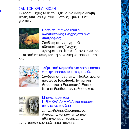
ΣΑΝ ΤΟΝ ΚΑΡΑΓΚΙΟΖΗ
η
Ελλάδα.... έχεις ταλέντο... ξεκίνα ένα θαύμα ακόμη....
ξέρεις εσύ! βάλε γυαλιά..... στους... βάλε ΤΟΥΣ
γυαλιά.-
Πόσο σημαντικός είναι ο
οδοντιατρικός έλεγχος στα ζώα
συντροφιάς;
Σύνδεση στην πηγή... Ο
οδοντιατρικός έλεγχος
πραγματοποιείται από τον κτηνίατρο
με σκοπό να καθορίσει τη συνολική κατάσταση των
δοντ...
"Χέρι" από Κομισιόν στα social media
για την προστασία των χρηστών
Σύνδεση στην πηγή... Πολλές είναι οι
απάτες σε Facebook, Twitter και
Google και η Ευρωπαϊκή Επιτροπή
ζητά τη βοήθεια των κολοσσών το...
Μήπως; είναι όλα
ΠΡΟΣΧΕΔΙΑΣΜΕΝΑ; και πιάσανε
στον ύπνο τον λαό;
..... ..... Θέλαμε Ολυμπιακούς
Αγώνες;.... και κυνηγητό των
αθλητών, με μηχανάκια;.....
αντιντόπινγκ κοντρόλ, εκτός των αμε...