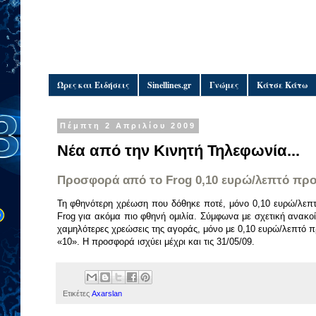
Ώρες και Ειδήσεις
Sinellines.gr
Γνώμες
Κάτσε Κάτω
Πέμπτη 2 Απριλίου 2009
Νέα από την Κινητή Τηλεφωνία...
Προσφορά από το Frog 0,10 ευρώ/λεπτό προ
Τη φθηνότερη χρέωση που δόθηκε ποτέ, μόνο 0,10 ευρώ/λεπτό
Frog για ακόμα πιο φθηνή ομιλία. Σύμφωνα με σχετική ανακοίν
χαμηλότερες χρεώσεις της αγοράς, μόνο με 0,10 ευρώ/λεπτό π
«10». Η προσφορά ισχύει μέχρι και τις 31/05/09.
Ετικέτες
Axarslan