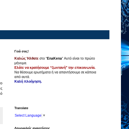
Γειά σας!
Καλώς Ήλθατε
στο “
EnaKena
” Αυτό είναι το πρώτο
μήνυμα.
Ελάτε να κρατήσουμε “ζωντανή” την επικοινωνία.
Να θέσουμε ερωτήματα ή να απαντήσουμε σε κάποια
από αυτά.
Καλή πλοήγηση.
το
ες
κό
Translate
Select Language
▼
Δημοφιλείς αναρτήσεις