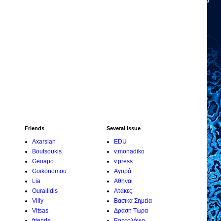
Friends
Several issue
Axarslan
EDU
Boutsoukis
v.monadiko
Geoapo
v.press
Goikonomou
Αγορά
Lia
Αθηναι
Ourailidis
Ατάκες
Villy
Βασικά Σημεία
Vitsas
Δράση Τώρα
friends
Εορτολόγιο