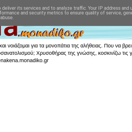
deliver its services and to analyze traffic. Your IP address and
formance and security metrics to ensure quality of service, ge
 abuse.
ι νοιάζομαι για τα μονοπάτια της αλήθειας. Που να βρει
νατολισμού; Χρυσοθήρας της γνώσης, κοσκινίζω τις γν
 enakena.monadiko.gr