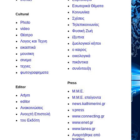
Εσωτερικά Θέματα
Κοινωνίκα
Cultural
Σχέσεις
Photo
Τηλεπικοινωνίες
video
Φυσική Ζωή
Θέατρο
έξυπνα
Λογος και Τεχνη
ζωολογικοί κήποι
εικαστικά
ο καιρος
μουσικη
οικολογικά
σινεμα
πικάντικα
τεχνες
συνέντευξη
φωτογραφηματα
Press
Editor
M.M.E.
Artym
M.M.E. επείγοντα
editor
news.kathimerini.gr
Ανακοινώσεις
v.press
Ανοιχτή Επιστολή
www.connecting.gr
του Εκδότη
www.enet.gr
www.tanea.gr
Αναρτήθηκε από
troktiko