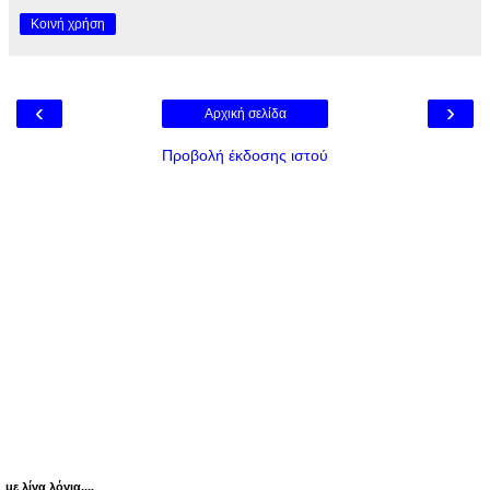
Κοινή χρήση
‹
›
Αρχική σελίδα
Προβολή έκδοσης ιστού
με λίγα λόγια....