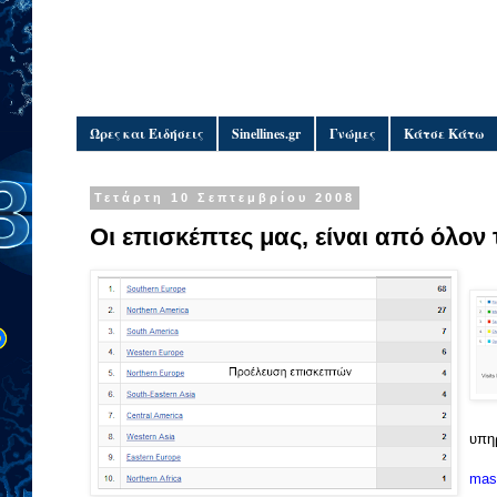
Ώρες και Ειδήσεις
Sinellines.gr
Γνώμες
Κάτσε Κάτω
Τετάρτη 10 Σεπτεμβρίου 2008
Οι επισκέπτες μας, είναι από όλον
υπηρ
mast