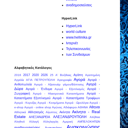
αναδημοσιεύσεις
HyperLink
HyperLink
world culture
www.hellinika.gr
Ιντερνέτ
Τηλεπικοινωνίες
των Συνδεσμων
Αλφαβητικός Κατάλογος
2017
2020
2026
Αγάπη
2016
25
Α' Βοήθειες
Αγαπημένη
Αγορά
Αγορά -
Αγγελία
ΑΓΙΑ ΠΕΤΡΟΥΠΟΛΗ
Αγιογραφία
Αγορά -
Ανθοπωλεία
Αγορά - Αξεσουάρ γάμου/Βάπτισης
Δώρα
Αγορά - Ένδυμα
Αγορά -
Αγορά - Εξοπλισμός
Ζωγραφική
Αγορά -
Αγορά - Ηλεκτρονικά Καταστήματα
Καταστήματα Εξοπλισμού
Αγορά - Καταστήματα Τροφίμων
Αγορά - Κορνίζες
Αγορά - Κοσμήματα
Αγορά - Ωρολόγια
Αγορά -
Αθηναι
e-shop
Αγορά - online shop
Αγώνας
Αδιάφοροι
ΑΘΗΝΑ
Ακίνητα - Real
Αθλητισμός
Ακίνητα
Αθλητικά
Αίγυπτος
Estate
ΑΛΕΞΑΝΔΡΟΥΠΟΛΗ
ΑΛΕΞΑΝΔΡΕΙΑ
Αλήθεια
Αληθινό
Αλλαγή
Αλληλεγγύη
Αμερική
ΑΜΠΕΛΟΚΗΠΩΝ
Ανακοινώσεις
αναδημοσιεύσεις
Ανακαινίσεις