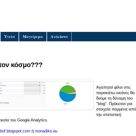
Υγεία
Μαγείρεμα
Ανέκδοτα
 τον κόσμο???
Αγαπητοί φίλοι στις
παρακάτω εικόνες θα
δούμε τη δύναμη του
"blog". Πρόκειται για
στοιχεία παρμένα από
την στατιστική
εσία του Google Analytics.
iof.blogspot.com
ή
monadiko.eu