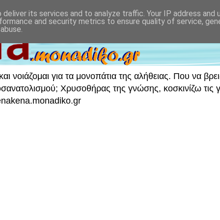
deliver its services and to analyze traffic. Your IP address and
formance and security metrics to ensure quality of service, ge
 abuse.
ι νοιάζομαι για τα μονοπάτια της αλήθειας. Που να βρει
νατολισμού; Χρυσοθήρας της γνώσης, κοσκινίζω τις γν
 enakena.monadiko.gr