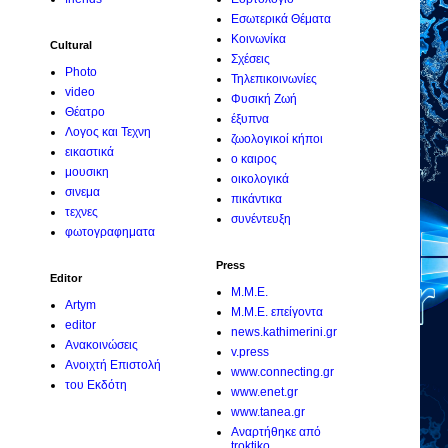
Εσωτερικά Θέματα
Κοινωνίκα
Cultural
Σχέσεις
Photo
Τηλεπικοινωνίες
video
Φυσική Ζωή
Θέατρο
έξυπνα
Λογος και Τεχνη
ζωολογικοί κήποι
εικαστικά
ο καιρος
μουσικη
οικολογικά
σινεμα
πικάντικα
τεχνες
συνέντευξη
φωτογραφηματα
Press
Editor
M.M.E.
Artym
M.M.E. επείγοντα
editor
news.kathimerini.gr
Ανακοινώσεις
v.press
Ανοιχτή Επιστολή
www.connecting.gr
του Εκδότη
www.enet.gr
www.tanea.gr
Αναρτήθηκε από
troktiko