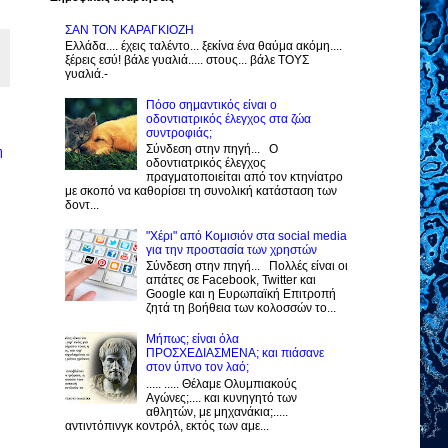
ΣΑΝ ΤΟΝ ΚΑΡΑΓΚΙΟΖΗ
Ελλάδα.... έχεις ταλέντο... ξεκίνα ένα θαύμα ακόμη....
ξέρεις εσύ! βάλε γυαλιά..... στους... βάλε ΤΟΥΣ
γυαλιά.-
Πόσο σημαντικός είναι ο
οδοντιατρικός έλεγχος στα ζώα
συντροφιάς;
Σύνδεση στην πηγή... Ο
η
οδοντιατρικός έλεγχος
πραγματοποιείται από τον κτηνίατρο
με σκοπό να καθορίσει τη συνολική κατάσταση των
δοντ...
"Χέρι" από Κομισιόν στα social media
για την προστασία των χρηστών
Σύνδεση στην πηγή... Πολλές είναι οι
απάτες σε Facebook, Twitter και
Google και η Ευρωπαϊκή Επιτροπή
ζητά τη βοήθεια των κολοσσών το...
Μήπως; είναι όλα
ΠΡΟΣΧΕΔΙΑΣΜΕΝΑ; και πιάσανε
στον ύπνο τον λαό;
..... ..... Θέλαμε Ολυμπιακούς
Αγώνες;.... και κυνηγητό των
αθλητών, με μηχανάκια;.....
αντιντόπινγκ κοντρόλ, εκτός των αμε...