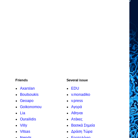
Friends
Several issue
Axarslan
EDU
Boutsoukis
v.monadiko
Geoapo
v.press
Goikonomou
Αγορά
Lia
Αθηναι
Ourailidis
Ατάκες
Villy
Βασικά Σημεία
Vitsas
Δράση Τώρα
friends
Εορτολόγιο