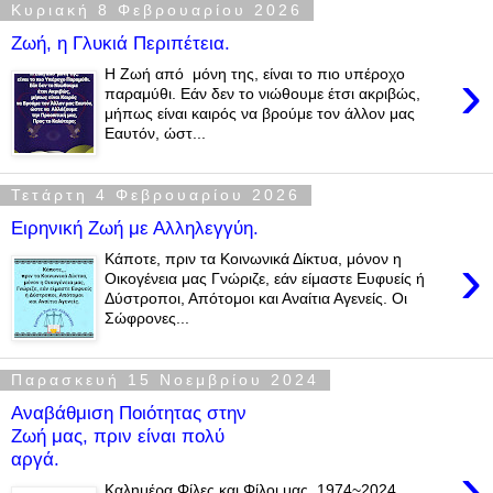
Κυριακή 8 Φεβρουαρίου 2026
Ζωή, η Γλυκιά Περιπέτεια.
›
Η Ζωή από μόνη της, είναι το πιο υπέροχο
παραμύθι. Εάν δεν το νιώθουμε έτσι ακριβώς,
μήπως είναι καιρός να βρούμε τον άλλον μας
Εαυτόν, ώστ...
Τετάρτη 4 Φεβρουαρίου 2026
Ειρηνική Ζωή με Αλληλεγγύη.
›
Κάποτε, πριν τα Κοινωνικά Δίκτυα, μόνον η
Οικογένεια μας Γνώριζε, εάν είμαστε Ευφυείς ή
Δύστροποι, Απότομοι και Αναίτια Αγενείς. Οι
Σώφρονες...
Παρασκευή 15 Νοεμβρίου 2024
Αναβάθμιση Ποιότητας στην
Ζωή μας, πριν είναι πολύ
αργά.
›
Καλημέρα Φίλες και Φίλοι μας. 1974~2024