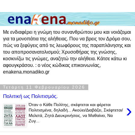
Με ενδιαφέρει η γνώμη του συνανθρώπου μου και νοιάζομαι
για τα μονοπάτια της αλήθειας. Που να βρεις τον Δρόμο σου,
πώς να ξεφύγεις από τις λεωφόρους της παραπλάνησης και
του αποπροσανατολισμού; Χρυσοθήρας της γνώσης,
κοσκινίζω τις γνώμες, αναζητώ την αλήθεια. Κάτσε κάτω κι
αφουγκράσου. : ο νέος κώδικας επικοινωνίας,
enakena.monadiko.gr
Τετάρτη 11 Φεβρουαρίου 2026
Πολιτική ως Πολιτισμός.
›
Όταν ο Κάθε Πολίτης, σκέφτεται και φέρεται
Πολιτισμένα, δηλαδή... Ακούει/Διαβάζει, Σκέφτεται/
Μελετά, Ζητά Διευκρινήσεις, να Μαθαίνει, Να
Ζυγ...