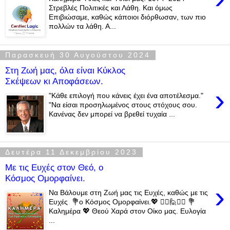
Στρεβλές Πολιτικές και Λάθη. Και όμως
Επιβιώσαμε, καθώς κάποιοι διόρθωσαν, των πιο
πολλών τα λάθη. Α...
Παρασκευή 30 Αυγούστου 2024
Στη Ζωή μας, όλα είναι Κύκλος
Σκέψεων κι Αποφάσεων.
›
"Κάθε επιλογή που κάνεις έχει ένα αποτέλεσμα."
"Να είσαι προσηλωμένος στους στόχους σου.
Κανένας δεν μπορεί να βρεθεί τυχαία ...
Δευτέρα 11 Δεκεμβρίου 2023
Με τις Ευχές στον Θεό, ο
Κόσμος Ομορφαίνει.
›
Να Βάλουμε στη Ζωή μας τις Ευχές, καθώς με τις
Ευχές 💐ο Κόσμος Ομορφαίνει.💖 🙋‍♂️🙋🙋‍♀️ 💐
Καλημέρα 💖 Θεού Χαρά στον Οίκο μας. Ευλογία
...